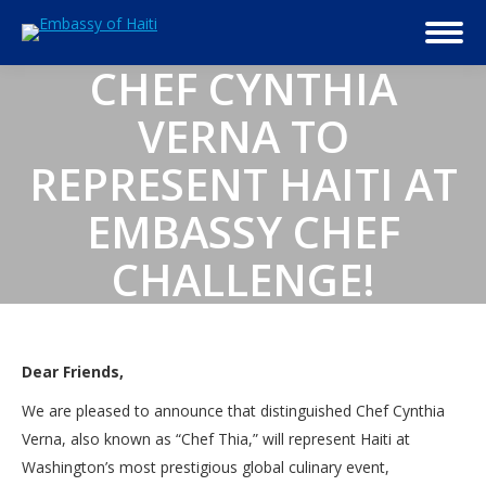
CHEF CYNTHIA
VERNA TO
REPRESENT HAITI AT
EMBASSY CHEF
CHALLENGE!
Dear Friends,
We are pleased to announce that distinguished Chef Cynthia
Verna, also known as “Chef Thia,” will represent Haiti at
Washington’s most prestigious global culinary event,