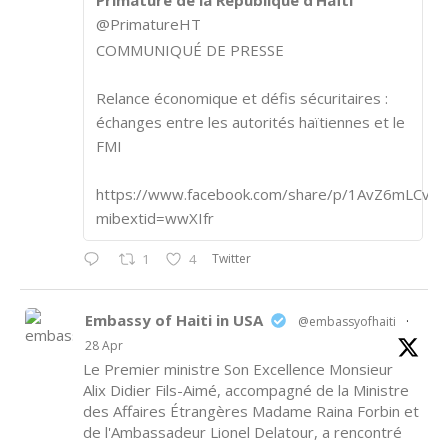
Primature de la République d’Haïti
@PrimatureHT
COMMUNIQUÉ DE PRESSE
Relance économique et défis sécuritaires :
échanges entre les autorités haïtiennes et le
FMI
https://www.facebook.com/share/p/1AvZ6mLCvk/
mibextid=wwXIfr
Twitter
1
4
Embassy of Haiti in USA
@embassyofhaiti
·
28 Apr
Le Premier ministre Son Excellence Monsieur
Alix Didier Fils-Aimé, accompagné de la Ministre
des Affaires Étrangères Madame Raina Forbin et
de l'Ambassadeur Lionel Delatour, a rencontré