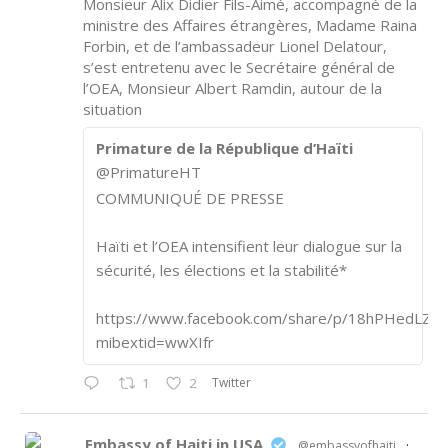
Monsieur Alix Didier Fils-Aimé, accompagné de la
ministre des Affaires étrangères, Madame Raina
Forbin, et de l’ambassadeur Lionel Delatour,
s’est entretenu avec le Secrétaire général de
l’OEA, Monsieur Albert Ramdin, autour de la
situation
Primature de la République d’Haïti
@PrimatureHT
COMMUNIQUÉ DE PRESSE
Haïti et l’OEA intensifient leur dialogue sur la
sécurité, les élections et la stabilité*
https://www.facebook.com/share/p/18hPHedLZA/
mibextid=wwXIfr
Twitter
1
2
Embassy of Haiti in USA
@embassyofhaiti
·