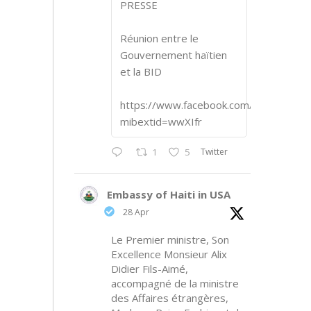
PRESSE
Réunion entre le
Gouvernement haïtien
et la BID
https://www.facebook.com/share/p/1
mibextid=wwXIfr
Twitter
1
5
Embassy of Haiti in USA
28 Apr
Le Premier ministre, Son
Excellence Monsieur Alix
Didier Fils-Aimé,
accompagné de la ministre
des Affaires étrangères,