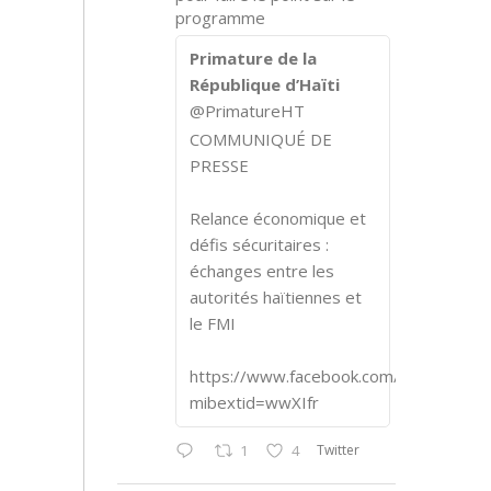
programme
Primature de la
République d’Haïti
@PrimatureHT
COMMUNIQUÉ DE
PRESSE
Relance économique et
défis sécuritaires :
échanges entre les
autorités haïtiennes et
le FMI
https://www.facebook.com/share/p/1
mibextid=wwXIfr
Twitter
1
4