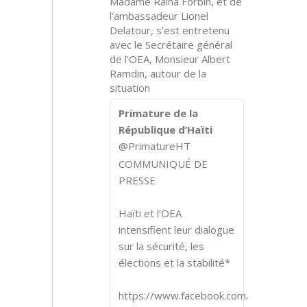
Madame Raina Forbin, et de
l’ambassadeur Lionel
Delatour, s’est entretenu
avec le Secrétaire général
de l’OEA, Monsieur Albert
Ramdin, autour de la
situation
Primature de la
République d’Haïti
@PrimatureHT
COMMUNIQUÉ DE
PRESSE
Haïti et l’OEA
intensifient leur dialogue
sur la sécurité, les
élections et la stabilité*
https://www.facebook.com/share/p/1