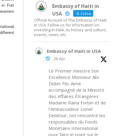
Embassy of Haiti in
in Fort
eastern
USA
Follow
Official Account of The Embassy of Haiti
in USA. Follow us for information on
national
investing in Haiti, its history and culture,
ifferent
events, news, etc.
Embassy of Haiti in USA
28 Apr
Le Premier ministre Son
Excellence Monsieur Alix
Didier Fils-Aimé
accompagné de la Ministre
des Affaires Étrangères
Madame Raina Forbin et de
l'Ambassadeur Lionel
Delatour, ont rencontré les
responsables du Fonds
Monétaire International
pour faire le point sur le