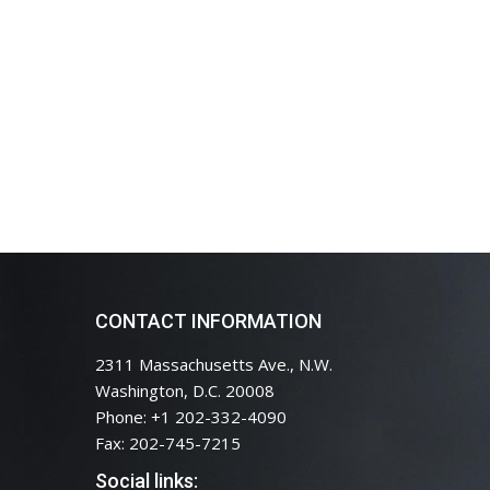
CONTACT INFORMATION
2311 Massachusetts Ave., N.W.
Washington, D.C. 20008
Phone: +1 202-332-4090
Fax: 202-745-7215
Social links: