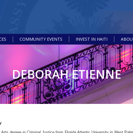
CES
COMMUNITY EVENTS
INVEST IN HAITI
ABOUT
DEBORAH ETIENNE
y
 Arts degree in
Criminal Justice
from Florida Atlantic University in West Pal