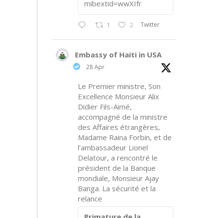
mibextid=wwXIfr
Twitter
1
2
Embassy of Haiti in USA
28 Apr
Le Premier ministre, Son
Excellence Monsieur Alix
Didier Fils-Aimé,
accompagné de la ministre
des Affaires étrangères,
Madame Raina Forbin, et de
l’ambassadeur Lionel
Delatour, a rencontré le
président de la Banque
mondiale, Monsieur Ajay
Banga. La sécurité et la
relance
Primature de la