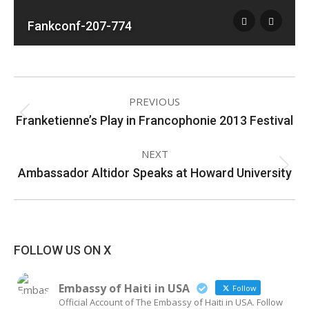
Fankconf-207-774
ALBUM
PREVIOUS
NAVIGATION
Franketienne’s Play in Francophonie 2013 Festival
Previous
album:
NEXT
Ambassador Altidor Speaks at Howard University
Next
album:
FOLLOW US ON X
Embassy of Haiti in USA
Follow
Official Account of The Embassy of Haiti in USA. Follow