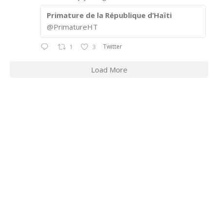
Primature de la République d’Haïti
@PrimatureHT
Twitter
1
3
Load More
CONTACT INFORMATION
2311 Massachusetts Ave., N.W.
Washington, D.C. 20008
Phone: +1 202-332-4090
Fax: 202-745-7215
Social links: