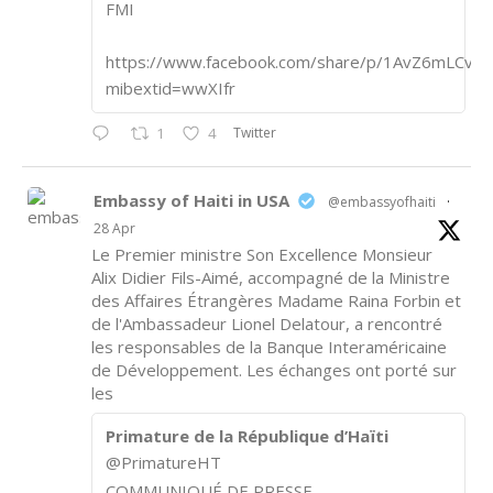
FMI
https://www.facebook.com/share/p/1AvZ6mLCvk/
mibextid=wwXIfr
Twitter
1
4
Embassy of Haiti in USA
@embassyofhaiti
·
28 Apr
Le Premier ministre Son Excellence Monsieur
Alix Didier Fils-Aimé, accompagné de la Ministre
des Affaires Étrangères Madame Raina Forbin et
de l'Ambassadeur Lionel Delatour, a rencontré
les responsables de la Banque Interaméricaine
de Développement. Les échanges ont porté sur
les
Primature de la République d’Haïti
@PrimatureHT
COMMUNIQUÉ DE PRESSE