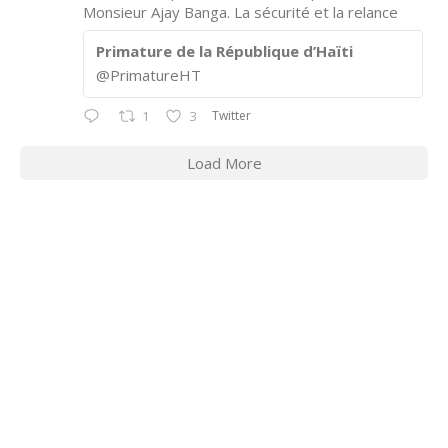
Monsieur Ajay Banga. La sécurité et la relance
Primature de la République d’Haïti
@PrimatureHT
Twitter
1
3
Load More
CONTACT INFORMATION
2311 Massachusetts Ave., N.W.
Washington, D.C. 20008
Phone: +1 202-332-4090
Fax: 202-745-7215