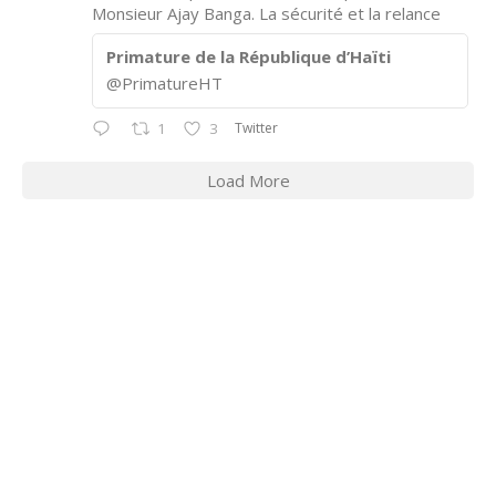
Monsieur Ajay Banga. La sécurité et la relance
Primature de la République d’Haïti
@PrimatureHT
Twitter
1
3
Load More
CONTACT INFORMATION
2311 Massachusetts Ave., N.W.
Washington, D.C. 20008
Phone: +1 202-332-4090
Fax: 202-745-7215