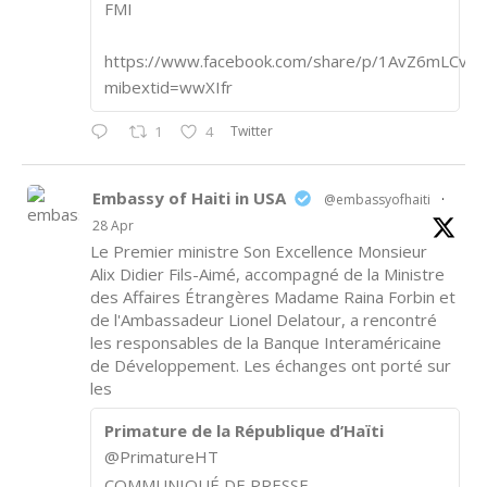
FMI
https://www.facebook.com/share/p/1AvZ6mLCvk/
mibextid=wwXIfr
Twitter
1
4
Embassy of Haiti in USA
@embassyofhaiti
·
28 Apr
Le Premier ministre Son Excellence Monsieur
Alix Didier Fils-Aimé, accompagné de la Ministre
des Affaires Étrangères Madame Raina Forbin et
de l'Ambassadeur Lionel Delatour, a rencontré
les responsables de la Banque Interaméricaine
de Développement. Les échanges ont porté sur
les
Primature de la République d’Haïti
@PrimatureHT
COMMUNIQUÉ DE PRESSE