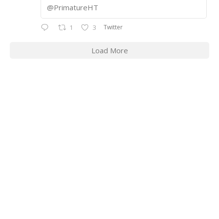
@PrimatureHT
Twitter
1
3
Load More
CONTACT INFORMATION
2311 Massachusetts Ave., N.W.
Washington, D.C. 20008
Phone: +1 202-332-4090
Fax: 202-745-7215
Social links: