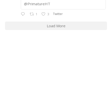
@PrimatureHT
Twitter
1
3
Load More
CONTACT INFORMATION
2311 Massachusetts Ave., N.W.
Washington, D.C. 20008
Phone: +1 202-332-4090
Fax: 202-745-7215
Social links: