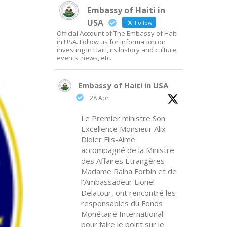
Embassy of Haiti in
USA
Follow
Official Account of The Embassy of Haiti
in USA. Follow us for information on
investing in Haiti, its history and culture,
events, news, etc.
Embassy of Haiti in USA
28 Apr
Le Premier ministre Son
Excellence Monsieur Alix
Didier Fils-Aimé
accompagné de la Ministre
des Affaires Étrangères
Madame Raina Forbin et de
l'Ambassadeur Lionel
Delatour, ont rencontré les
responsables du Fonds
Monétaire International
pour faire le point sur le