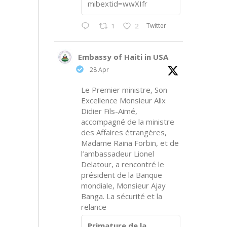
mibextid=wwXIfr
Twitter
1
2
Embassy of Haiti in USA
28 Apr
Le Premier ministre, Son
Excellence Monsieur Alix
Didier Fils-Aimé,
accompagné de la ministre
des Affaires étrangères,
Madame Raina Forbin, et de
l’ambassadeur Lionel
Delatour, a rencontré le
président de la Banque
mondiale, Monsieur Ajay
Banga. La sécurité et la
relance
Primature de la