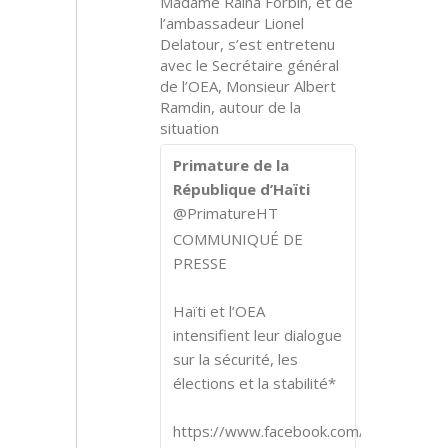
Madame Raina Forbin, et de
l’ambassadeur Lionel
Delatour, s’est entretenu
avec le Secrétaire général
de l’OEA, Monsieur Albert
Ramdin, autour de la
situation
Primature de la
République d’Haïti
@PrimatureHT
COMMUNIQUÉ DE
PRESSE
Haïti et l’OEA
intensifient leur dialogue
sur la sécurité, les
élections et la stabilité*
https://www.facebook.com/share/p/1