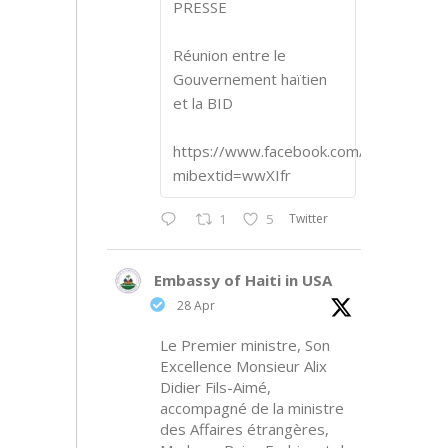
PRESSE
Réunion entre le
Gouvernement haïtien
et la BID
https://www.facebook.com/share/p/1
mibextid=wwXIfr
Twitter
1
5
Embassy of Haiti in USA
28 Apr
Le Premier ministre, Son
Excellence Monsieur Alix
Didier Fils-Aimé,
accompagné de la ministre
des Affaires étrangères,