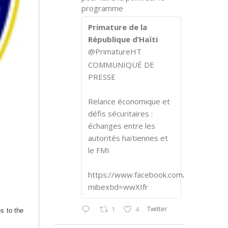
programme
Primature de la
République d’Haïti
@PrimatureHT
COMMUNIQUÉ DE
PRESSE
Relance économique et
défis sécuritaires :
échanges entre les
autorités haïtiennes et
le FMI
https://www.facebook.com/share/p/1
mibextid=wwXIfr
Twitter
1
4
s to the