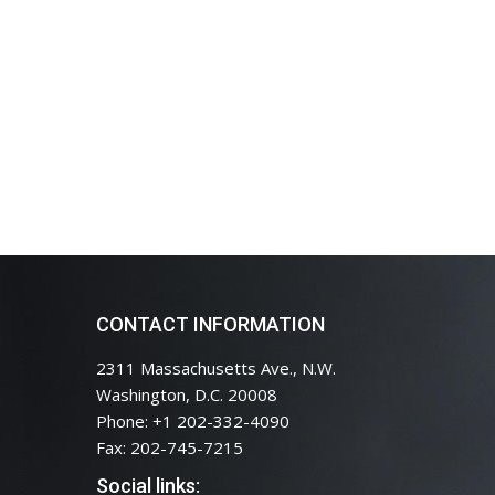
CONTACT INFORMATION
2311 Massachusetts Ave., N.W.
Washington, D.C. 20008
Phone: +1 202-332-4090
Fax: 202-745-7215
Social links: