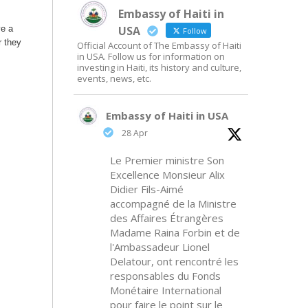
Embassy of Haiti in
ve a
USA
Follow
r they
Official Account of The Embassy of Haiti
in USA. Follow us for information on
investing in Haiti, its history and culture,
events, news, etc.
Embassy of Haiti in USA
28 Apr
Le Premier ministre Son
Excellence Monsieur Alix
Didier Fils-Aimé
accompagné de la Ministre
des Affaires Étrangères
Madame Raina Forbin et de
l'Ambassadeur Lionel
Delatour, ont rencontré les
responsables du Fonds
Monétaire International
pour faire le point sur le