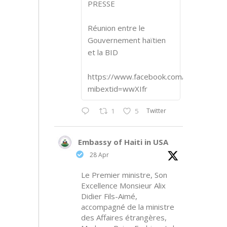
PRESSE
Réunion entre le
Gouvernement haïtien
et la BID
https://www.facebook.com/share/p/1
mibextid=wwXIfr
Twitter
1
5
Embassy of Haiti in USA
28 Apr
Le Premier ministre, Son
Excellence Monsieur Alix
Didier Fils-Aimé,
accompagné de la ministre
des Affaires étrangères,