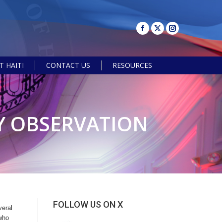
 HAITI
CONTACT US
RESOURCES
Search:
Y OBSERVATION
FOLLOW US ON X
veral
 who