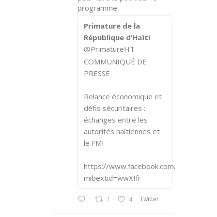
programme
Primature de la
République d’Haïti
@PrimatureHT
COMMUNIQUÉ DE
PRESSE
Relance économique et
défis sécuritaires :
échanges entre les
autorités haïtiennes et
le FMI
https://www.facebook.com/share/p/1
mibextid=wwXIfr
Twitter
1
4