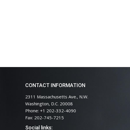
CONTACT INFORMATION
2311 Massachusetts Ave., N.W.
Washington, D.C. 20008
Phone: +1 202-332-4090
Fax: 202-745-7215
Social links: