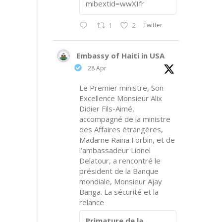
mibextid=wwXIfr
Twitter
1
2
Embassy of Haiti in USA
28 Apr
Le Premier ministre, Son
Excellence Monsieur Alix
Didier Fils-Aimé,
accompagné de la ministre
des Affaires étrangères,
Madame Raina Forbin, et de
l’ambassadeur Lionel
Delatour, a rencontré le
président de la Banque
mondiale, Monsieur Ajay
Banga. La sécurité et la
relance
Primature de la