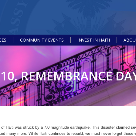
CES
COMMUNITY EVENTS
INVEST IN HAITI
ABOUT
2010, REMEMBRANCE DA
 of Haiti was struck by a 7.0 magnitude earthquake. This disaster claimed se
ced many more. While Haiti continues to rebuild, we must never forget those