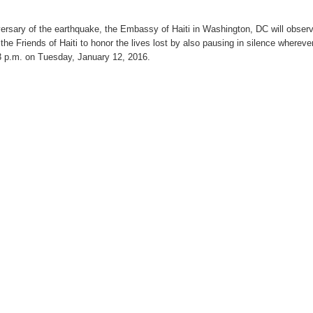
ersary of the earthquake, the Embassy of Haiti in Washington, DC will obser
e Friends of Haiti to honor the lives lost by also pausing in silence whereve
53 p.m. on Tuesday, January 12, 2016.