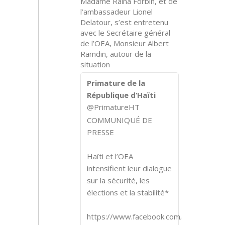
Madame Raina Forbin, et de
l’ambassadeur Lionel
Delatour, s’est entretenu
avec le Secrétaire général
de l’OEA, Monsieur Albert
Ramdin, autour de la
situation
Primature de la
République d’Haïti
@PrimatureHT
COMMUNIQUÉ DE
PRESSE
Haïti et l’OEA
intensifient leur dialogue
sur la sécurité, les
élections et la stabilité*
https://www.facebook.com/share/p/1