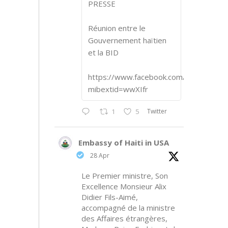
PRESSE
Réunion entre le
Gouvernement haïtien
et la BID
https://www.facebook.com/share/p/1
mibextid=wwXIfr
Twitter
1
5
Embassy of Haiti in USA
28 Apr
Le Premier ministre, Son
Excellence Monsieur Alix
Didier Fils-Aimé,
accompagné de la ministre
des Affaires étrangères,