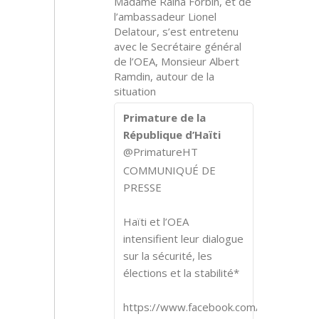
Madame Raina Forbin, et de
l’ambassadeur Lionel
Delatour, s’est entretenu
avec le Secrétaire général
de l’OEA, Monsieur Albert
Ramdin, autour de la
situation
Primature de la
République d’Haïti
@PrimatureHT
COMMUNIQUÉ DE
PRESSE
Haïti et l’OEA
intensifient leur dialogue
sur la sécurité, les
élections et la stabilité*
https://www.facebook.com/share/p/1