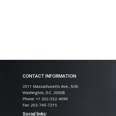
CONTACT INFORMATION
2311 Massachusetts Ave., N.W.
Washington, D.C. 20008
Phone: +1 202-332-4090
Fax: 202-745-7215
Social links: