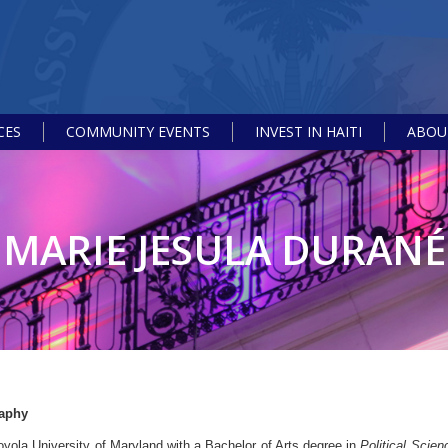
CES
COMMUNITY EVENTS
INVEST IN HAITI
ABOUT
MARIE JESULA DURANÉ
aphy
oyola University of Maryland with a Bachelor of Arts degree in
Political Scien