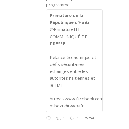
programme
Primature de la
République d’Haïti
@PrimatureHT
COMMUNIQUÉ DE
PRESSE
Relance économique et
défis sécuritaires :
échanges entre les
autorités haïtiennes et
le FMI
https://www.facebook.com/share/p/1
mibextid=wwXIfr
Twitter
1
4