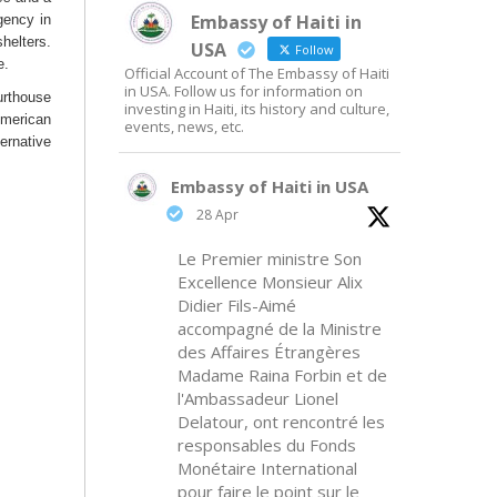
Embassy of Haiti in
gency in
helters.
USA
Follow
e.
Official Account of The Embassy of Haiti
in USA. Follow us for information on
urthouse
investing in Haiti, its history and culture,
American
events, news, etc.
ernative
Embassy of Haiti in USA
28 Apr
Le Premier ministre Son
Excellence Monsieur Alix
Didier Fils-Aimé
accompagné de la Ministre
des Affaires Étrangères
Madame Raina Forbin et de
l'Ambassadeur Lionel
Delatour, ont rencontré les
responsables du Fonds
Monétaire International
pour faire le point sur le