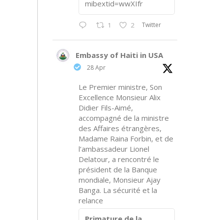
mibextid=wwXIfr
Twitter
1
2
Embassy of Haiti in USA
28 Apr
Le Premier ministre, Son
Excellence Monsieur Alix
Didier Fils-Aimé,
accompagné de la ministre
des Affaires étrangères,
Madame Raina Forbin, et de
l’ambassadeur Lionel
Delatour, a rencontré le
président de la Banque
mondiale, Monsieur Ajay
Banga. La sécurité et la
relance
Primature de la