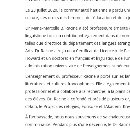
Le 23 juillet 2020, la communauté haïtienne a perdu un
culture, des droits des femmes, de l’éducation et de la j
Dr Marie-Marcelle B. Racine a été professeure émérite à l
linguistique tout en contribuant également dans de nomb
telles que directrice du département des langues étrang
Arts. Dr Racine a reçu un « Certificat de Licence » de l’
Howard et un doctorat en français et linguistique de l’
administration universitaire de l’enseignement supérieur
L’enseignement du professeur Racine a porté sur les langue
littératures et cultures francophones. Elle a également t
professionnel et a collaboré à la recherche, à la planif
des élèves. Dr. Racine a cofondé et présidé plusieurs o
d’Haïti, le Projet des réfugiés, Fonkoze et l’Akademi Kre
À l’ambassade, nous nous souvenons de sa chaleureuse h
communauté. Pendant plus d’une décennie, le Dr Racine a