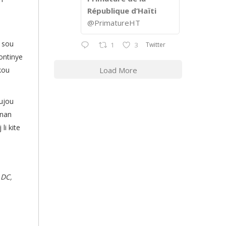
République d’Haïti
@PrimatureHT
n sou
Twitter
1
3
ontinye
kou
Load More
oujou
 nan
li kite
 DC,