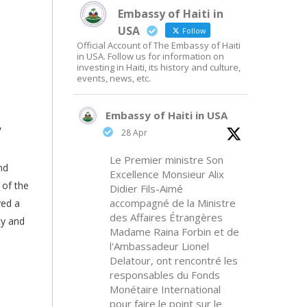
Embassy of Haiti in
USA
Follow
Official Account of The Embassy of Haiti
in USA. Follow us for information on
investing in Haiti, its history and culture,
events, news, etc.
Embassy of Haiti in USA
,
28 Apr
Le Premier ministre Son
nd
Excellence Monsieur Alix
 of the
Didier Fils-Aimé
accompagné de la Ministre
ved a
des Affaires Étrangères
ty and
Madame Raina Forbin et de
l'Ambassadeur Lionel
Delatour, ont rencontré les
responsables du Fonds
Monétaire International
pour faire le point sur le