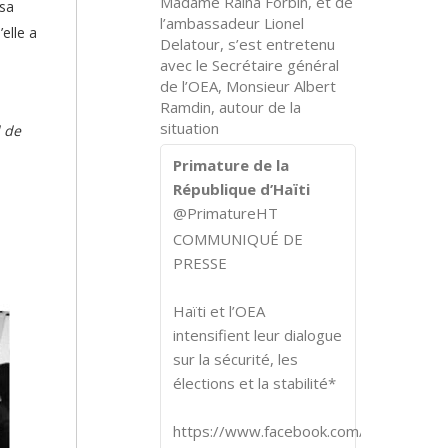
Madame Raina Forbin, et de
 sa
l’ambassadeur Lionel
elle a
Delatour, s’est entretenu
avec le Secrétaire général
de l’OEA, Monsieur Albert
Ramdin, autour de la
situation
l de
Primature de la
République d’Haïti
@PrimatureHT
COMMUNIQUÉ DE
PRESSE
Haïti et l’OEA
intensifient leur dialogue
sur la sécurité, les
élections et la stabilité*
https://www.facebook.com/share/p/1