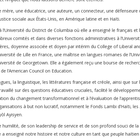
e mère, une éducatrice, une auteure, un connecteur, une défenseure 
ustice sociale aux États-Unis, en Amérique latine et en Haïti.
’Université du District de Columbia où elle a enseigné le français et 
reux comités et dans diverses fonctions administratives à l’Universit
ères, doyenne associée et doyen par intérim du College of Liberal an
Université de Lille en France, une maîtrise en langues romanes de l’Univ
Université de Georgetown. Elle a également reçu une bourse de recher
 de l’American Council on Education.
s, la linguistique, les littératures française et créole, ainsi que sur 
ravaillé sur des questions éducatives cruciales, facilité le développem
ication du changement transformationnel et à l’évaluation de l’apprenti
rganisations à but non lucratif, notamment le Fonds Lambi d’Haïti, les
yòl Ayisyen.
umilité, de son leadership de service et de son profond souci de la
 enseigné notre histoire et notre culture en tant que peuple haïtien