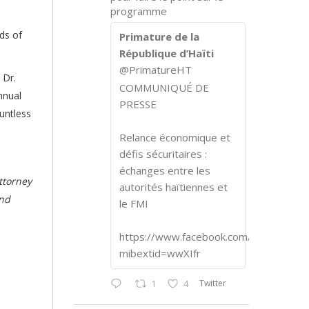
programme
ds of
Primature de la
République d’Haïti
@PrimatureHT
 Dr.
COMMUNIQUÉ DE
nnual
PRESSE
ountless
Relance économique et
défis sécuritaires :
échanges entre les
ttorney
autorités haïtiennes et
and
le FMI
https://www.facebook.com/share/p/1
mibextid=wwXIfr
Twitter
1
4