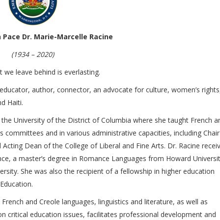
 Pace Dr. Marie-Marcelle Racine
(1934 – 2020)
t we leave behind is everlasting.
educator, author, connector, an advocate for culture, women’s rights
d Haiti.
 the University of the District of Columbia where she taught French a
s committees and in various administrative capacities, including Chair
ting Dean of the College of Liberal and Fine Arts. Dr. Racine recei
 France, a master’s degree in Romance Languages from Howard Universi
sity. She was also the recipient of a fellowship in higher education
Education.
rench and Creole languages, linguistics and literature, as well as
n critical education issues, facilitates professional development and