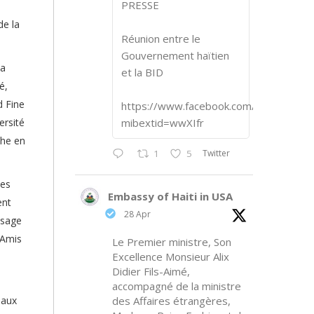
PRESSE
de la
Réunion entre le
Gouvernement haïtien
la
et la BID
é,
d Fine
https://www.facebook.com/share/p/1
ersité
mibextid=wwXIfr
che en
Twitter
1
5
les
Embassy of Haiti in USA
ent
28 Apr
ssage
 Amis
Le Premier ministre, Son
Excellence Monsieur Alix
Didier Fils-Aimé,
accompagné de la ministre
 aux
des Affaires étrangères,