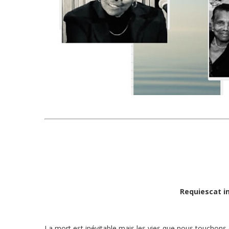
Requiescat in
La mort est inévitable mais les vies que nous touchons e