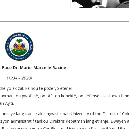
 Pace Dr. Marie-Marcelle Racine
(1934 – 2020)
e yo ak zak ke nou te poze yo etènèl.
manman, on pwofesè, on otè, on konektè, on defensè lakilti, dwa fan
n Ayiti.
anseye lang franse ak lengwistik nan University of the District of Co
onksyon administratif tankou Direktris depatman lang etranje, Dwayen 
Racine resevwa yon « Certificat de Licence » de l’Université de Lille a