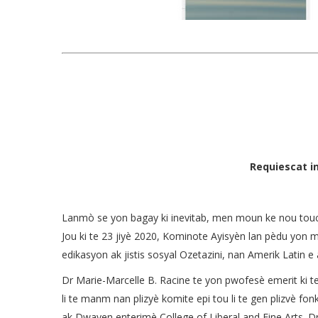
Requiescat in
Lanmò se yon bagay ki inevitab, men moun ke nou touch
Jou ki te 23 jiyè 2020, Kominote Ayisyèn lan pèdu yon 
edikasyon ak jistis sosyal Ozetazini, nan Amerik Latin e a
Dr Marie-Marcelle B. Racine te yon pwofesè emerit ki te 
li te manm nan plizyè komite epi tou li te gen plizvè f
ak Dwayen enterimè College of Liberal and Fine Arts. Dr 