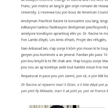
Frans, yon metriz an lang ki gen orijin romann de How
University. Li resevwa tou yon bous de American Counci
Ansèyman Pwofesè Racine te konsantre sou lang, lenguisti
edikasyon tankou fasilitasyon devlopman pwofesyonèl po
amelyore kondisyon aprantisaj elèv yo. Dr. Racine te
Fon Lambi d’Ayiti, Les Amis d’Haïti, Projet des réfugié
Nan Anbasad lan, n’ap sonje li kòm yon moun ki te toujo
genyen pou kominote a an jeneral. Pandan plis pase 10
yon kou kreyòl ki te fèt chak ane. N’ap toujou sonje Mad
pou nou an ap kontinye avèk tout kantite moun li te riv
Requiescat in pace pou yon zanmi, yon sè, e yon lidè k
Dr Racine al rejwenn mari li Etzer, e li kite dèyè yon 
yon pitit fiy Mikaele, mari li ak pitit yo, yon sè Franc