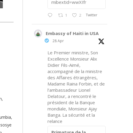
mibextid=wwXIfr
Twitter
1
2
Embassy of Haiti in USA
28 Apr
Le Premier ministre, Son
Excellence Monsieur Alix
Didier Fils-Aimé,
accompagné de la ministre
des Affaires étrangères,
Madame Raina Forbin, et de
l’ambassadeur Lionel
Delatour, a rencontré le
m,
président de la Banque
mondiale, Monsieur Ajay
Banga. La sécurité et la
lumbia,
relance
asosye
Primature de la
n